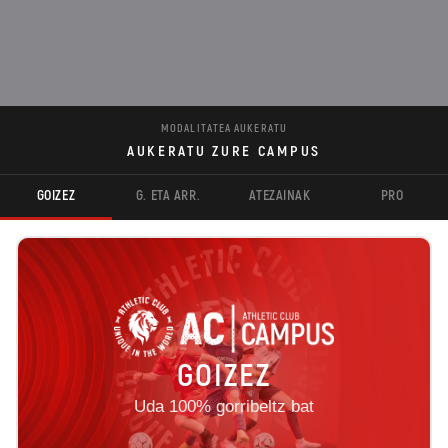
MODALITATEA AUKERATU
AUKERATU ZURE CAMPUS
GOIZEZ
G. ETA ARR.
ATEZAINAK
PRO
GOIZEZ
Uda 100% gorribeltz bat