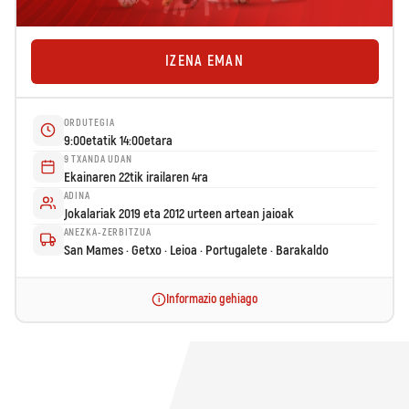
IZENA EMAN
ORDUTEGIA
9:00etatik 14:00etara
9 TXANDA UDAN
Ekainaren 22tik irailaren 4ra
ADINA
Jokalariak 2019 eta 2012 urteen artean jaioak
ANEZKA-ZERBITZUA
San Mames · Getxo · Leioa · Portugalete · Barakaldo
Informazio gehiago
i