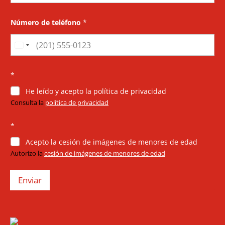
Número de teléfono
*
U
n
i
*
t
He leído y acepto la política de privacidad
e
Consulta la
política de privacidad
d
S
*
t
Acepto la cesión de imágenes de menores de edad
a
Autorizo la
cesión de imágenes de menores de edad
t
e
Enviar
s
+
1