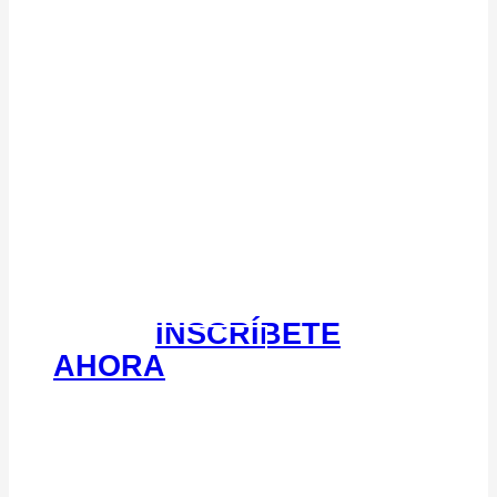
VIVE EN
LEZAMA
, SUEÑA EN
ROJIBLANCO
INSCRÍBETE
AHORA