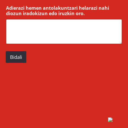
Adierazi hemen antolakuntzari helarazi nahi
diozun iradokizun edo iruzkin oro.
Bidali