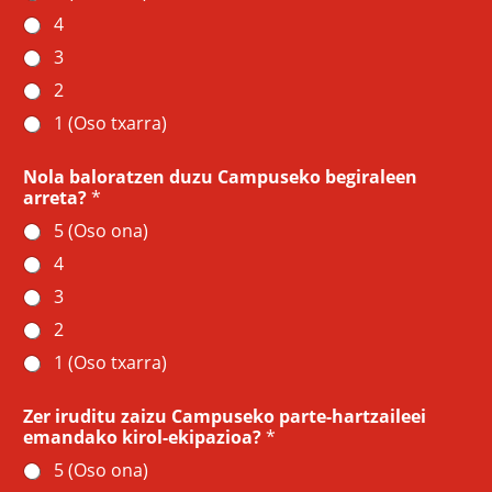
4
3
2
1 (Oso txarra)
Nola baloratzen duzu Campuseko begiraleen
arreta?
*
5 (Oso ona)
4
3
2
1 (Oso txarra)
Zer iruditu zaizu Campuseko parte-hartzaileei
emandako kirol-ekipazioa?
*
5 (Oso ona)