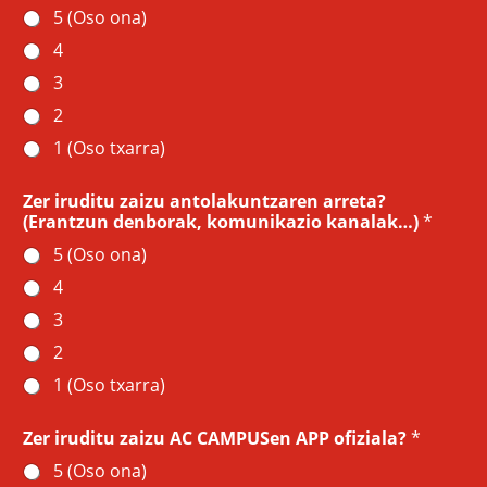
5 (Oso ona)
4
3
2
1 (Oso txarra)
Zer iruditu zaizu antolakuntzaren arreta?
(Erantzun denborak, komunikazio kanalak…)
*
5 (Oso ona)
4
3
2
1 (Oso txarra)
Zer iruditu zaizu AC CAMPUSen APP ofiziala?
*
5 (Oso ona)