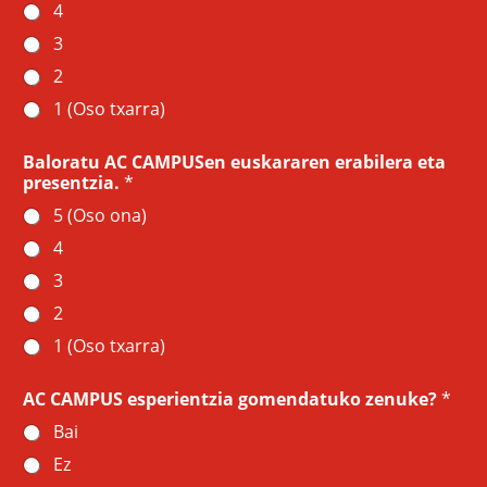
4
3
2
1 (Oso txarra)
Baloratu AC CAMPUSen euskararen erabilera eta
presentzia.
*
5 (Oso ona)
4
3
2
1 (Oso txarra)
AC CAMPUS esperientzia gomendatuko zenuke?
*
Bai
Ez