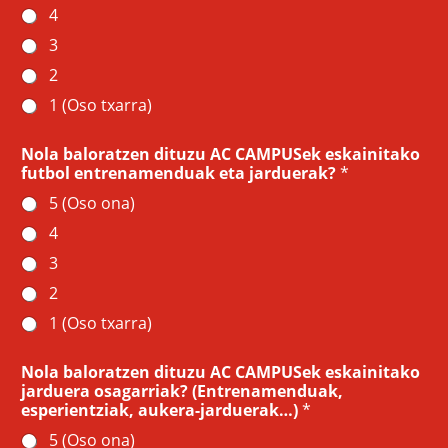
4
3
2
1 (Oso txarra)
Nola baloratzen dituzu AC CAMPUSek eskainitako
futbol entrenamenduak eta jarduerak?
*
5 (Oso ona)
4
3
2
1 (Oso txarra)
Nola baloratzen dituzu AC CAMPUSek eskainitako
jarduera osagarriak? (Entrenamenduak,
esperientziak, aukera-jarduerak…)
*
5 (Oso ona)