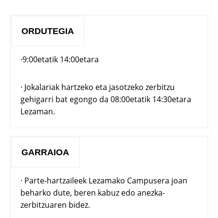
ORDUTEGIA
·9:00etatik 14:00etara
· Jokalariak hartzeko eta jasotzeko zerbitzu
gehigarri bat egongo da 08:00etatik 14:30etara
Lezaman.
GARRAIOA
· Parte-hartzaileek Lezamako Campusera joan
beharko dute, beren kabuz edo anezka-
zerbitzuaren bidez.