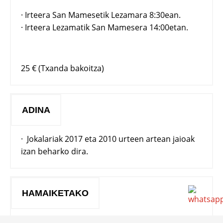
· Irteera San Mamesetik Lezamara 8:30ean.
· Irteera Lezamatik San Mamesera 14:00etan.
25 € (Txanda bakoitza)
ADINA
· Jokalariak 2017 eta 2010 urteen artean jaioak
izan beharko dira.
HAMAIKETAKO
· Eguneroko hamaiketakoa campuseko